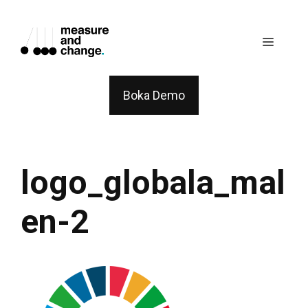
Skip
to
Menu
content
Boka Demo
logo_globala_mal
en-2