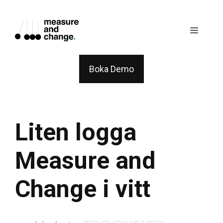
Skip
to
Menu
content
Boka Demo
Liten logga
Measure and
Change i vitt