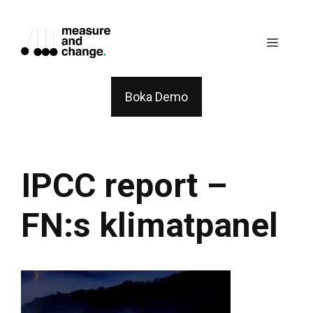
Skip
to
Menu
content
Boka Demo
IPCC report –
FN:s klimatpanel