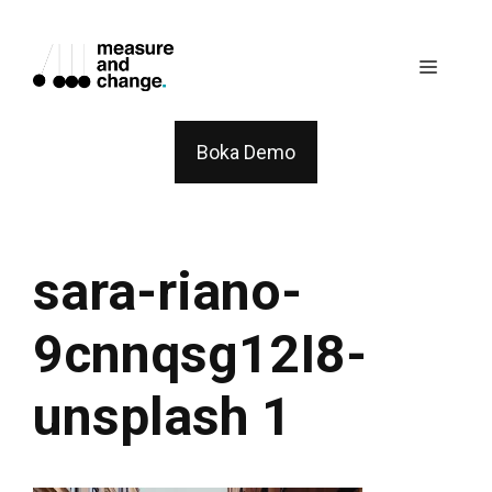
Skip
to
Menu
content
Boka Demo
sara-riano-
9cnnqsg12I8-
unsplash 1