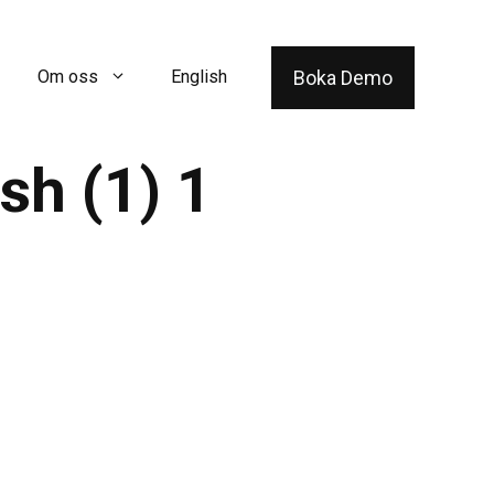
Boka Demo
Om oss
English
sh (1) 1