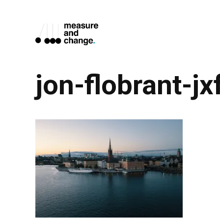
Skip
to
content
jon-flobrant-j