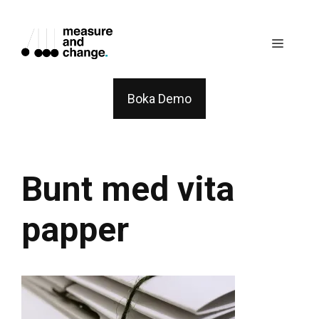
Skip
to
Menu
content
Boka Demo
Bunt med vita
papper