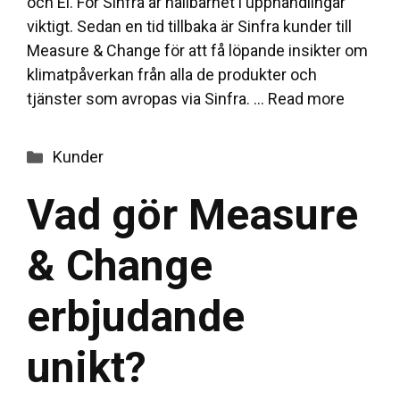
och El. För Sinfra är hållbarhet i upphandlingar
viktigt. Sedan en tid tillbaka är Sinfra kunder till
Measure & Change för att få löpande insikter om
klimatpåverkan från alla de produkter och
tjänster som avropas via Sinfra. …
Read more
Categories
Kunder
Vad gör Measure
& Change
erbjudande
unikt?