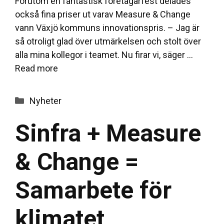
Förutom en fantastisk företagarfest delades
också fina priser ut varav Measure & Change
vann Växjö kommuns innovationspris. – Jag är
så otroligt glad över utmärkelsen och stolt över
alla mina kollegor i teamet. Nu firar vi, säger …
Read more
Categories
Nyheter
Sinfra + Measure
& Change =
Samarbete för
klimatet