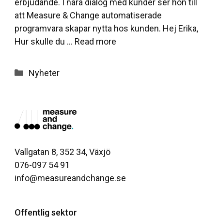
erbjudande. I nära dialog med kunder ser hon till
att Measure & Change automatiserade
programvara skapar nytta hos kunden. Hej Erika,
Hur skulle du …
Read more
Categories
Nyheter
Vallgatan 8, 352 34, Växjö
076-097 54 91
info@measureandchange.se
Offentlig sektor