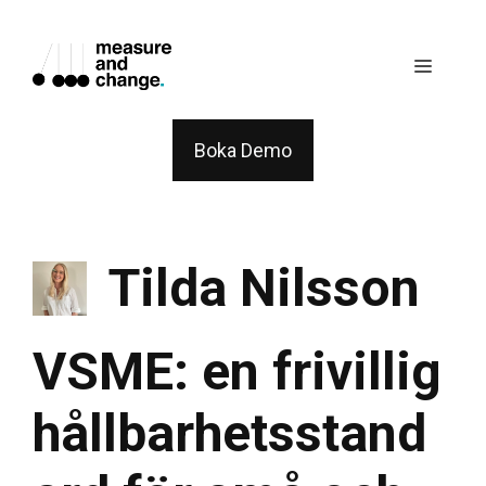
Skip
to
Menu
content
Boka Demo
Tilda Nilsson
VSME: en frivillig
hållbarhetsstand