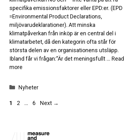
specifika emissionsfaktorer eller EPD:er. (EPD
=Environmental Product Declarations,
miljövarudeklarationer). Att minska
klimatpåverkan från inköp är en central del i
klimatarbetet, då den kategorin ofta står för
största delen av en organisationens utsläpp.
Ibland får vi frågan:”Är det meningsfullt …
Read
more
Categories
Nyheter
Page
Page
Page
1
2
…
6
Next
→