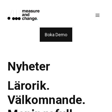
Skip
to
Menu
content
Boka Demo
Nyheter
Lärorik.
Välkomnande.