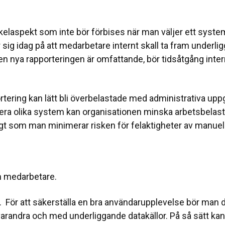
kelaspekt som inte bör förbises när man väljer ett syste
r sig idag på att medarbetare internt skall ta fram underl
en nya rapporteringen är omfattande, bör tidsåtgång inter
tering kan lätt bli överbelastade med administrativa up
era olika system kan organisationen minska arbetsbelast
gt som man minimerar risken för felaktigheter av manuell
m medarbetare.
. För att säkerställa en bra användarupplevelse bör man dä
randra och med underliggande datakällor. På så sätt kan 