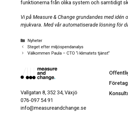
funktionerna från olika system och samtidigt
Vi på Measure & Change grundandes med idén om a
mjukvara. Med vår automatiserade lösning för d
Categories
Nyheter
Steget efter miljöspendanalys
Välkommen Paula – CTO “i klimatets tjänst”
Offentli
Företag
Vallgatan 8, 352 34, Växjö
Konsult
076-097 54 91
info@measureandchange.se