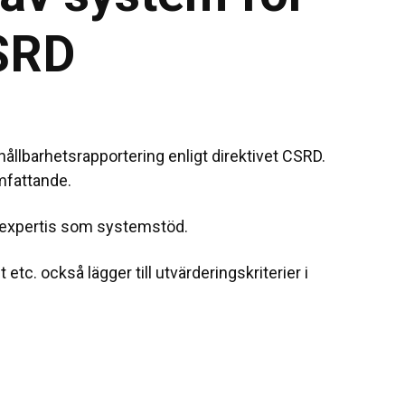
CSRD
hållbarhetsrapportering enligt direktivet CSRD.
omfattande.
l expertis som systemstöd.
etc. också lägger till utvärderingskriterier i