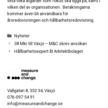
veta vilka åtgärder som fokus ska ligga på, samt i
vilken del av organisationen . Beräkningarna
kommer även bli användbara för
årsredovisningen och hållbarhetsredovisning.
Categories
Nyheter
38 Mkr till Växjö – M&C skrev ansökan
Hållbarhetsexpert åt Arkitektbolaget
Vallgatan 8, 352 34, Växjö
076-097 54 91
info@measureandchange.se