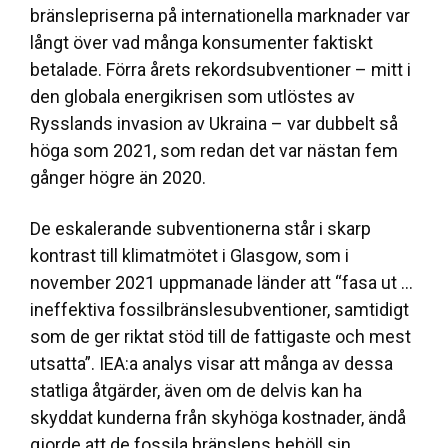
bränslepriserna på internationella marknader var
långt över vad många konsumenter faktiskt
betalade. Förra årets rekordsubventioner – mitt i
den globala energikrisen som utlöstes av
Rysslands invasion av Ukraina – var dubbelt så
höga som 2021, som redan det var nästan fem
gånger högre än 2020.
De eskalerande subventionerna står i skarp
kontrast till klimatmötet i Glasgow, som i
november 2021 uppmanade länder att “fasa ut …
ineffektiva fossilbränslesubventioner, samtidigt
som de ger riktat stöd till de fattigaste och mest
utsatta”. IEA:a analys visar att många av dessa
statliga åtgärder, även om de delvis kan ha
skyddat kunderna från skyhöga kostnader, ändå
gjorde att de fossila bränslens behöll sin